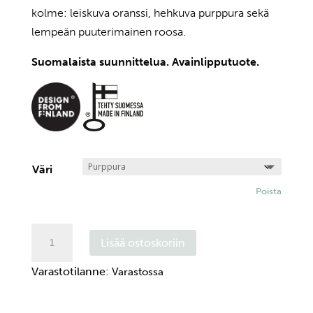
kolme: leiskuva oranssi, hehkuva purppura sekä
lempeän puuterimainen roosa.
Suomalaista suunnittelua. Avainlipputuote.
Väri
Poista
Kaitaliina
Lisää ostoskoriin
Jälki
45
Varastotilanne:
Varastossa
x
150