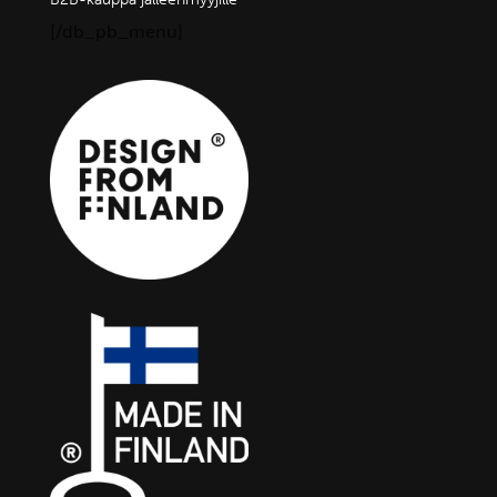
[/db_pb_menu]