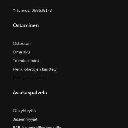
Y-tunnus:
0596381-8
Ostaminen
Ostoskori
Oma sivu
Toimitusehdot
Henkilötietojen käsittely
[/db_pb_menu]
Asiakaspalvelu
Ota yhteyttä
Jälleenmyyjät
B2B-kauppa jälleenmyyjille