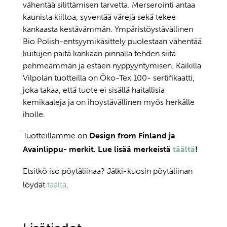
vähentää silittämisen tarvetta. Merserointi antaa
kaunista kiiltoa, syventää värejä sekä tekee
kankaasta kestävämmän. Ympäristöystävällinen
Bio Polish-entsyymikäsittely puolestaan vähentää
kuitujen päitä kankaan pinnalla tehden siitä
pehmeämmän ja estäen nyppyyntymisen. Kaikilla
Vilpolan tuotteilla on Öko-Tex 100- sertifikaatti,
joka takaa, että tuote ei sisällä haitallisia
kemikaaleja ja on ihoystävällinen myös herkälle
iholle.
Tuotteillamme on
Design from Finland ja
Avainlippu- merkit. Lue lisää merkeistä
täältä
!
Etsitkö iso pöytäliinaa? Jälki-kuosin pöytäliinan
löydät
täältä
.