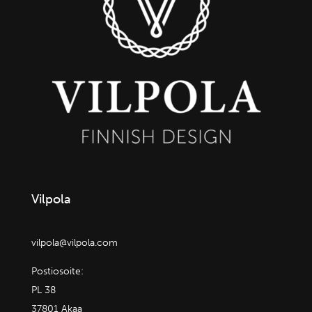
Vilpola
vilpola@vilpola.com
Postiosoite:
PL 38
37801 Akaa