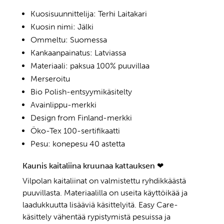
cm,
Kuosisuunnittelija: Terhi Laitakari
3
Kuosin nimi: Jälki
väriä
Ommeltu: Suomessa
määrä
Kankaanpainatus: Latviassa
Materiaali: paksua 100% puuvillaa
Merseroitu
Bio Polish-entsyymikäsitelty
Avainlippu-merkki
Design from Finland-merkki
Öko-Tex 100-sertifikaatti
Pesu: konepesu 40 astetta
Kaunis kaitaliina kruunaa kattauksen ❤
Vilpolan kaitaliinat on valmistettu ryhdikkäästä
puuvillasta. Materiaalilla on useita käyttöikää ja
laadukkuutta lisääviä käsittelyitä. Easy Care-
käsittely vähentää rypistymistä pesuissa ja