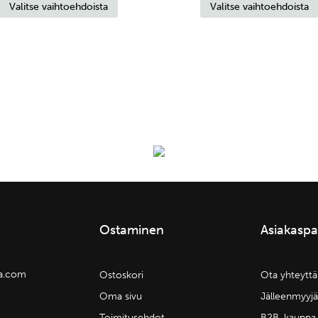
Valitse vaihtoehdoista
Valitse vaihtoehdoista
tuotteella
-
on
89,90 €
useampi
muunnelma.
Voit
tehdä
valinnat
tuotteen
sivulla.
Ostaminen
Asiakaspa
la.com
Ostoskori
Ota yhteyttä
Oma sivu
Jälleenmyyjä
Toimitusehdot
B2B-kauppa