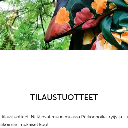
TILAUSTUOTTEET
laustuotteet. Niitä ovat muun muassa Peikonpoika-ryijy ja -tupl
svalikoiman mukaiset koot.