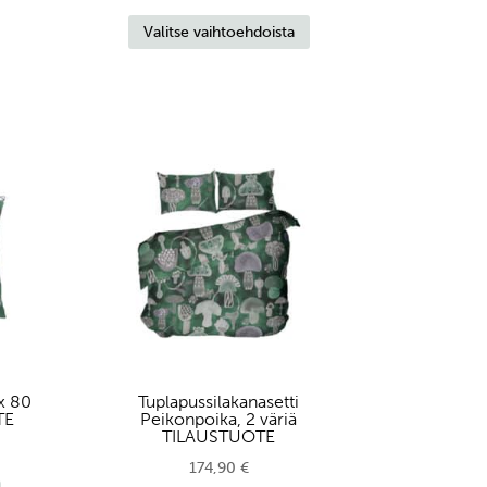
Tällä
49,90 €
Valitse vaihtoehdoista
tuotteella
-
on
89,90 €
useampi
muunnelma.
Voit
tehdä
valinnat
tuotteen
sivulla.
x 80
Tuplapussilakanasetti
TE
Peikonpoika, 2 väriä
TILAUSTUOTE
174,90
€
Tällä