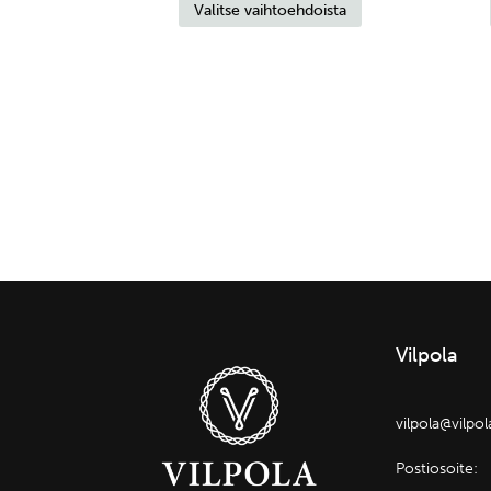
Valitse vaihtoehdoista
tuotteella
-
on
89,90 €
useampi
muunnelma.
Voit
tehdä
valinnat
tuotteen
sivulla.
Vilpola
vilpola@vilpo
Postiosoite: