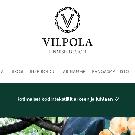
TA
BLOGI
INSPIROIDU
TARINAMME
KANGASMALLISTO
Kotimaiset kodintekstiilit arkeen ja juhlaan 🤍