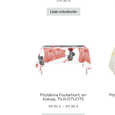
174,90
€
Lisää ostoskoriin
Pöytäliina Puutarhurit, eri
Pöy
kokoja, TILAUSTUOTE
Hintaluokka:
49,90
€
–
89,90
€
Tällä
49,90 €