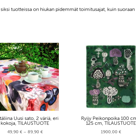
, siksi tuotteissa on hiukan pidemmät toimitusajat, kuin suoraan v
äliina Uusi sato, 2 väriä, eri
Ryijy Peikonpoika 100 c
kokoja, TILAUSTUOTE
125 cm, TILAUSTUOT
Hintaluokka:
49,90
€
–
89,90
€
1900,00
€