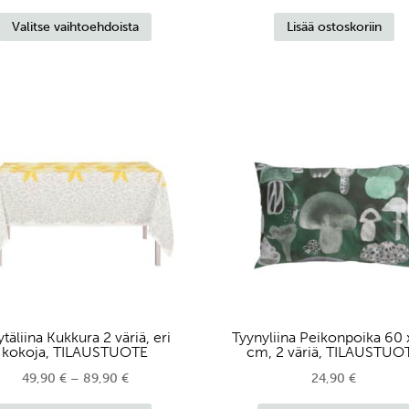
Tällä
49,90 €
Valitse vaihtoehdoista
Lisää ostoskoriin
tuotteella
-
on
89,90 €
useampi
muunnelma.
Voit
tehdä
valinnat
tuotteen
sivulla.
täliina Kukkura 2 väriä, eri
Tyynyliina Peikonpoika 60 
kokoja, TILAUSTUOTE
cm, 2 väriä, TILAUSTUO
Hintaluokka:
49,90
€
–
89,90
€
24,90
€
Tällä
49,90 €