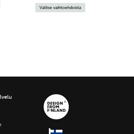
Tällä
tuotteella
Valitse vaihtoehdoista
tuotteella
on
on
useampi
useampi
muunnelma.
muunnelma.
Voit
Voit
tehdä
tehdä
valinnat
valinnat
tuotteen
tuotteen
sivulla.
sivulla.
lvelu
t