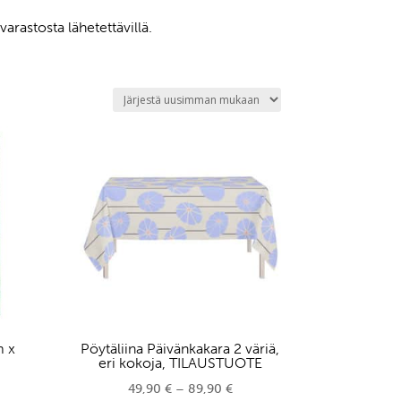
arastosta lähetettävillä.
m x
Pöytäliina Päivänkakara 2 väriä,
E
eri kokoja, TILAUSTUOTE
Hintaluokka:
49,90
€
–
89,90
€