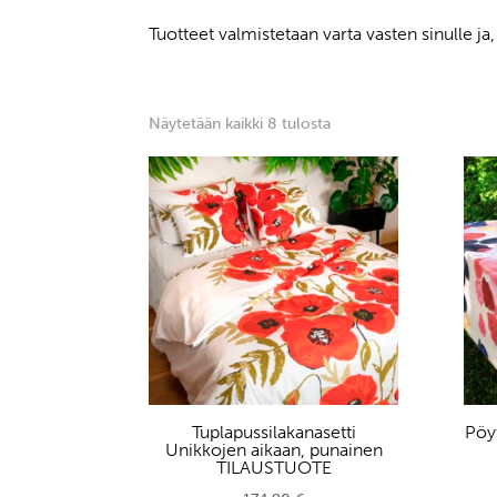
Tuotteet valmistetaan varta vasten sinulle ja
Sorted
Näytetään kaikki 8 tulosta
by
latest
Tuplapussilakanasetti
Pöyt
Unikkojen aikaan, punainen
TILAUSTUOTE