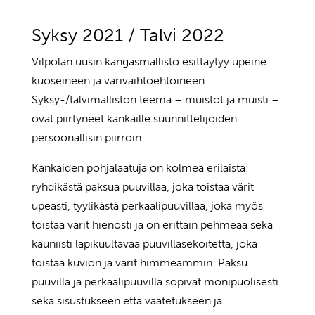
Syksy 2021 / Talvi 2022
Vilpolan uusin kangasmallisto esittäytyy upeine
kuoseineen ja värivaihtoehtoineen.
Syksy-/talvimalliston teema – muistot ja muisti –
ovat piirtyneet kankaille suunnittelijoiden
persoonallisin piirroin.
Kankaiden pohjalaatuja on kolmea erilaista:
ryhdikästä paksua puuvillaa, joka toistaa värit
upeasti, tyylikästä perkaalipuuvillaa, joka myös
toistaa värit hienosti ja on erittäin pehmeää sekä
kauniisti läpikuultavaa puuvillasekoitetta, joka
toistaa kuvion ja värit himmeämmin. Paksu
puuvilla ja perkaalipuuvilla sopivat monipuolisesti
sekä sisustukseen että vaatetukseen ja