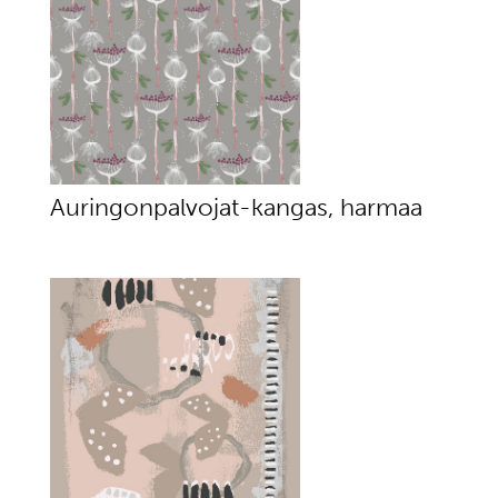
Auringonpalvojat-kangas, harmaa