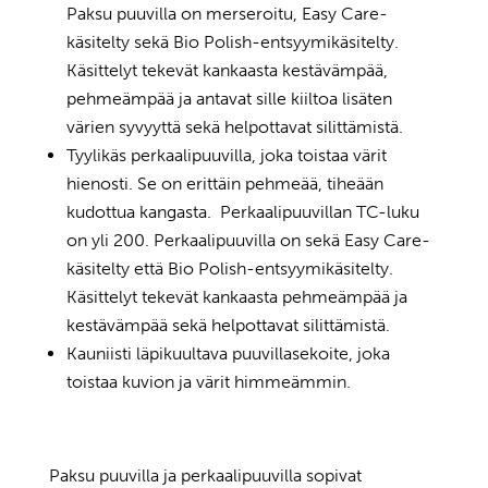
Paksu puuvilla on merseroitu, Easy Care-
käsitelty sekä Bio Polish-entsyymikäsitelty.
Käsittelyt tekevät kankaasta kestävämpää,
pehmeämpää ja antavat sille kiiltoa lisäten
värien syvyyttä sekä helpottavat silittämistä.
Tyylikäs perkaalipuuvilla, joka toistaa värit
hienosti. Se on erittäin pehmeää, tiheään
kudottua kangasta. Perkaalipuuvillan TC-luku
on yli 200. Perkaalipuuvilla on sekä Easy Care-
käsitelty että Bio Polish-entsyymikäsitelty.
Käsittelyt tekevät kankaasta pehmeämpää ja
kestävämpää sekä helpottavat silittämistä.
Kauniisti läpikuultava puuvillasekoite, joka
toistaa kuvion ja värit himmeämmin.
Paksu puuvilla ja perkaalipuuvilla sopivat