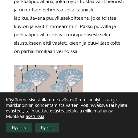
perkaalipuuvillana, joka myös toistaa värit hienosti
ja on erittäin pehmeää sekä kauniisti
läpikuultavana puuvillasekoitteena, joka toistaa
kuvion ja värit himmeämmin. Paksu puuvilla ja
perkaalipuuvilla sopivat monipuolisesti sekä
sisustukseen että vaatetukseen ja puuvillasekoite
on parhaimmillaan verhoissa.
Käytämme sivustollamme evästeitä mm. analytiikkaa ja
markkinoinnin kohdentamista varten. Voit hyväksyä tai hylätä
evästeet, tai muuttaa evästeasetuksia milloin tahansa.
Muokkaa
asetuksia
.
Hyväksy
Hylkää