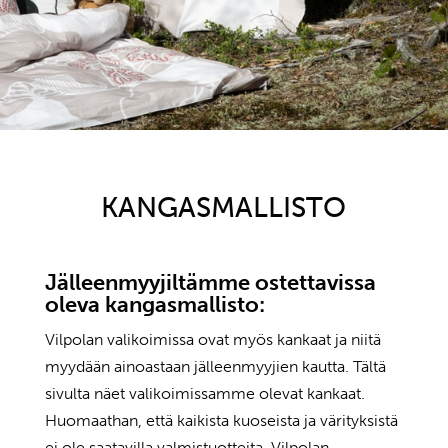
KANGASMALLISTO
Jälleenmyyjiltämme ostettavissa
oleva kangasmallisto:
Vilpolan valikoimissa ovat myös kankaat ja niitä
myydään ainoastaan jälleenmyyjien kautta. Tältä
sivulta näet valikoimissamme olevat kankaat.
Huomaathan, että kaikista kuoseista ja värityksistä
ei ole saatavilla valmistuotteita. Vilpolan