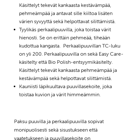
Käsittelyt tekevät kankaasta kestävämpää,
pehmeämpää ja antavat sille kiiltoa lisäten
värien syvyyttä sekä helpottavat silittämistä.
Tyylikäs perkaalipuuvilla, joka toistaa värit
hienosti. Se on erittäin pehmeää, tiheään
kudottua kangasta. Perkaalipuuvillan TC-luku
on yli 200. Perkaalipuuvilla on sekä Easy Care-
käsitelty että Bio Polish-entsyymikäsitelty.
Käsittelyt tekevät kankaasta pehmeämpää ja
kestävämpää sekä helpottavat silittämistä.
Kauniisti läpikuultava puuvillasekoite, joka
toistaa kuvion ja värit himmeämmin.
Paksu puuvilla ja perkaalipuuvilla sopivat
monipuolisesti sekä sisustukseen että
vaatetukseen ja puuvillasekoite on