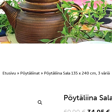
Etusivu
»
Pöytäliinat
» Pöytäliina Sala 135 x 240 cm, 3 väriä
Pöytäliina Sal
Alkuper