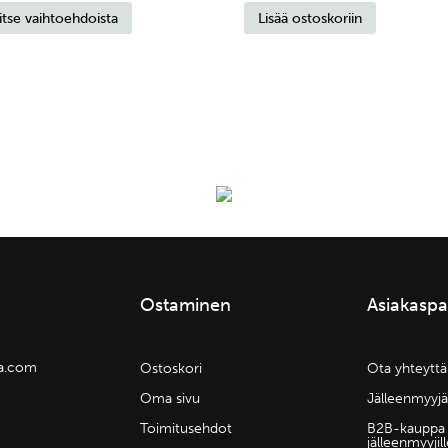
itse vaihtoehdoista
Lisää ostoskoriin
tuotteella
oli:
on:
oli:
on:
on
74,90 €.
37,45 €.
79,90 €.
39,95 €.
useampi
muunnelma.
Voit
tehdä
valinnat
tuotteen
sivulla.
Ostaminen
Asiakaspa
la.com
Ostoskori
Ota yhteyttä
Oma sivu
Jälleenmyyjä
Toimitusehdot
B2B-kauppa
jälleenmyyjil