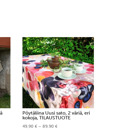
mpi
nnelma.
ä
nat
teen
a.
tä
Pöytäliina Uusi sato, 2 väriä, eri
kokoja, TILAUSTUOTE
Hintaluokka:
49,90
€
–
89,90
€
Tällä
49,90 €