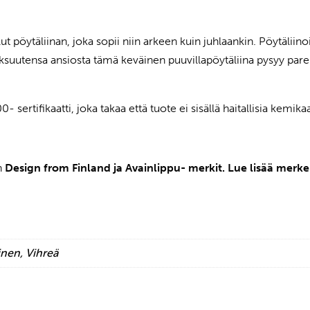
lut pöytäliinan, joka sopii niin arkeen kuin juhlaankin.
Pöytäliino
paksuutensa ansiosta tämä keväinen puuvillapöytäliina pysyy par
- sertifikaatti, joka takaa että tuote ei sisällä haitallisia kemikaa
on
Design from Finland ja Avainlippu- merkit. Lue lisää merke
nen, Vihreä