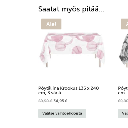
Saatat myös pitää...
Ale!
Pöytäliina Krookus 135 x 240
Pöyt
cm, 3 väriä
cm
Alkuperäinen
Nykyinen
69,90
€
34,95
€
69,9
Tällä
hinta
hinta
Valitse vaihtoehdoista
Val
tuotteella
oli:
on:
on
69,90 €.
34,95 €.