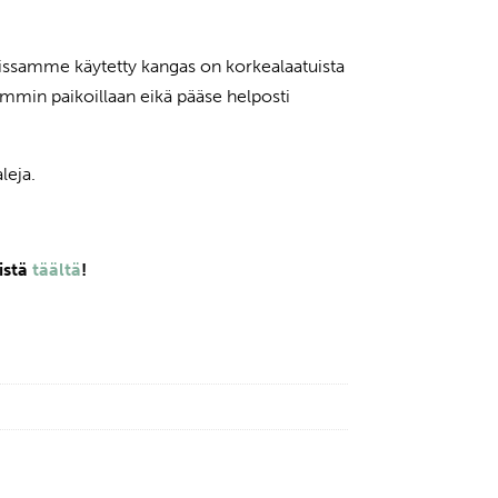
issamme käytetty kangas on korkealaatuista
emmin paikoillaan eikä pääse helposti
leja.
istä
täältä
!