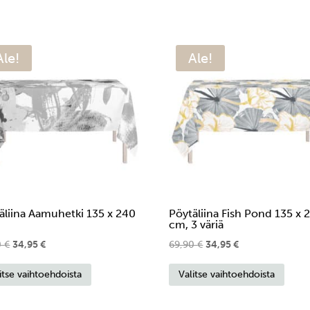
Ale!
Ale!
äliina Aamuhetki 135 x 240
Pöytäliina Fish Pond 135 x 
cm, 3 väriä
Alkuperäinen
Nykyinen
Alkuperäinen
Nykyinen
0
€
34,95
€
69,90
€
34,95
€
Tällä
Tällä
hinta
hinta
hinta
hinta
itse vaihtoehdoista
Valitse vaihtoehdoista
tuotteella
tuott
oli:
on:
oli:
on:
on
on
69,90 €.
34,95 €.
69,90 €.
34,95 €.