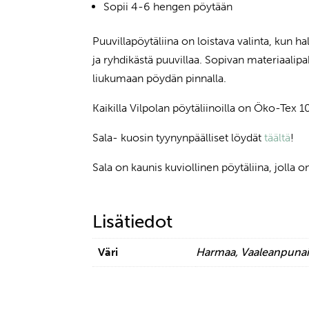
Sopii 4-6 hengen pöytään
Puuvillapöytäliina on loistava valinta, kun ha
ja ryhdikästä puuvillaa. Sopivan materiaali
liukumaan pöydän pinnalla.
Kaikilla Vilpolan pöytäliinoilla on Öko-Tex 100
Sala- kuosin tyynynpäälliset löydät
täältä
!
Sala on kaunis kuviollinen pöytäliina, jolla 
Lisätiedot
Väri
Harmaa, Vaaleanpunai