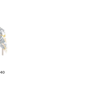
240
eella