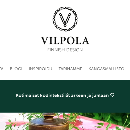
TA
BLOGI
INSPIROIDU
TARINAMME
KANGASMALLISTO
Kotimaiset kodintekstiilit arkeen ja juhlaan 🤍