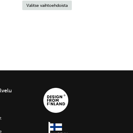
Valitse vaihtoehdoista
tuotteella
-
on
89,90 €
useampi
muunnelma.
Voit
tehdä
valinnat
tuotteen
sivulla.
lvelu
t
le