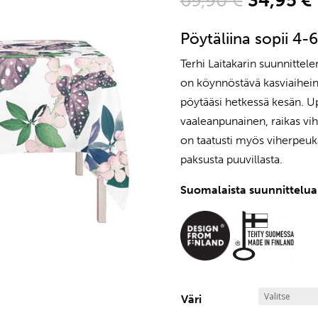
69,90
€
34,95
€
hinta
oli:
Pöytäliina sopii 4
69,90 €.
Terhi Laitakarin suunnittel
on köynnöstävä kasviaihein
pöytääsi hetkessä kesän. Up
vaaleanpunainen, raikas vih
on taatusti myös viherpeuk
paksusta puuvillasta.
Suomalaista suunnittelua.
Väri