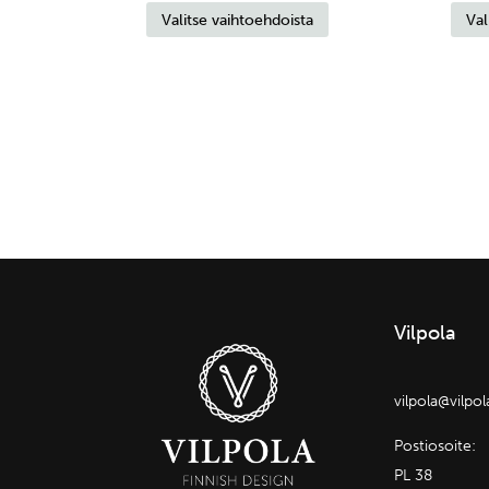
Valitse vaihtoehdoista
Val
tuotteella
oli:
on:
on
69,90 €.
34,95 €.
useampi
muunnelma.
Voit
tehdä
valinnat
tuotteen
sivulla.
Vilpola
vilpola@vilpo
Postiosoite:
PL 38