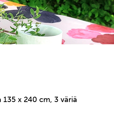
a 135 x 240 cm, 3 väriä
äinen
Nykyinen