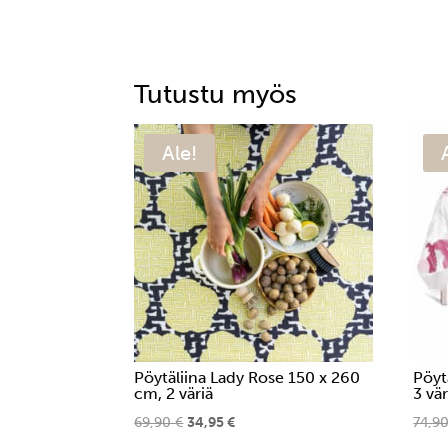
useampi
muunnelma.
Voit
tehdä
Tutustu myös
valinnat
tuotteen
Ale!
sivulla.
Pöytäliina Lady Rose 150 x 260
Pöyt
cm, 2 väriä
3 vär
Alkuperäinen
Nykyinen
69,90
€
34,95
€
74,9
Tällä
hinta
hinta