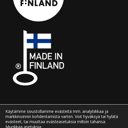
Käytämme sivustollamme evästeitä mm.
Käytämme sivustollamme evästeitä mm. analytiikkaa ja
käyttäjäkokemuksen parantamiseen.
markkinoinnin kohdentamista varten. Voit hyväksyä tai hylätä
evästeet, tai muuttaa evästeasetuksia milloin tahansa.
Lue lisää
Henkilötietojen käsittely
-sivulta.
Muokkaa
asetuksia
.