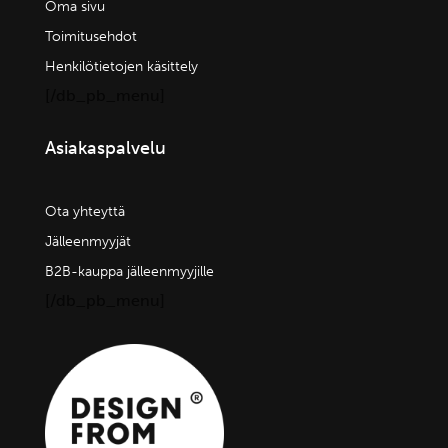
Oma sivu
Toimitusehdot
Henkilötietojen käsittely
[/db_pb_menu]
Asiakaspalvelu
Ota yhteyttä
Jälleenmyyjät
B2B-kauppa jälleenmyyjille
[/db_pb_menu]