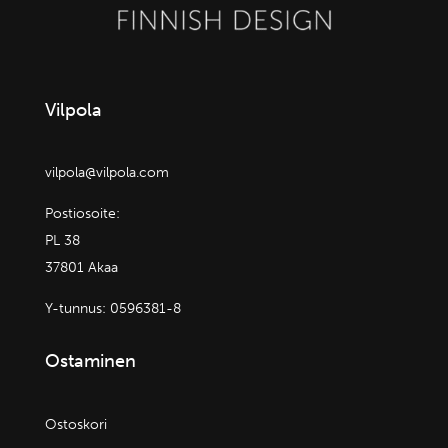
Vilpola
vilpola@vilpola.com
Postiosoite:
PL 38
37801 Akaa
Y-tunnus:
0596381-8
Ostaminen
Ostoskori