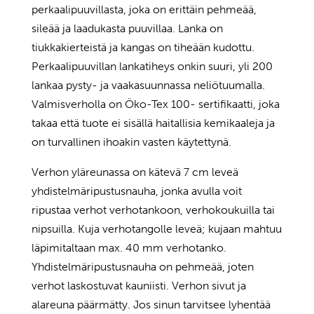
perkaalipuuvillasta, joka on erittäin pehmeää,
sileää ja laadukasta puuvillaa. Lanka on
tiukkakierteistä ja kangas on tiheään kudottu.
Perkaalipuuvillan lankatiheys onkin suuri, yli 200
lankaa pysty- ja vaakasuunnassa neliötuumalla.
Valmisverholla on Öko-Tex 100- sertifikaatti, joka
takaa että tuote ei sisällä haitallisia kemikaaleja ja
on turvallinen ihoakin vasten käytettynä.
Verhon yläreunassa on kätevä 7 cm leveä
yhdistelmäripustusnauha, jonka avulla voit
ripustaa verhot verhotankoon, verhokoukuilla tai
nipsuilla. Kuja verhotangolle leveä; kujaan mahtuu
läpimitaltaan max. 40 mm verhotanko.
Yhdistelmäripustusnauha on pehmeää, joten
verhot laskostuvat kauniisti. Verhon sivut ja
alareuna päärmätty. Jos sinun tarvitsee lyhentää