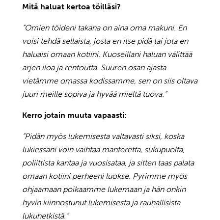
Mitä haluat kertoa töilläsi?
”Omien töideni takana on aina oma makuni. En
voisi tehdä sellaista, josta en itse pidä tai jota en
haluaisi omaan kotiini. Kuoseillani haluan välittää
arjen iloa ja rentoutta. Suuren osan ajasta
vietämme omassa kodissamme, sen on siis oltava
juuri meille sopiva ja hyvää mieltä tuova.”
Kerro jotain muuta vapaasti:
”Pidän myös lukemisesta valtavasti siksi, koska
lukiessani voin vaihtaa manteretta, sukupuolta,
poliittista kantaa ja vuosisataa, ja sitten taas palata
omaan kotiini perheeni luokse. Pyrimme myös
ohjaamaan poikaamme lukemaan ja hän onkin
hyvin kiinnostunut lukemisesta ja rauhallisista
lukuhetkistä.”