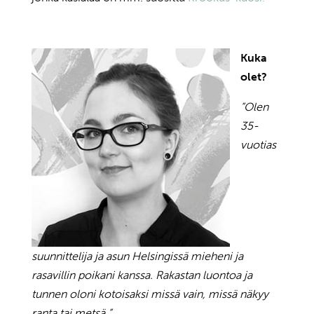
Kuka
olet?
”Olen
35-
vuotias
suunnittelija ja asun Helsingissä mieheni ja
rasavillin poikani kanssa. Rakastan luontoa ja
tunnen oloni kotoisaksi missä vain, missä näkyy
ranta tai metsä.”