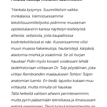
”Hankala kysymys. Suunnittelisin vaikka
minkälaisia. Valmistuessamme
tekstiilisuunnittelijoiksi pidimme muutaman
opiskelukaverin kanssa näyttelyn kielletyistä
aiheista: sellaisista, joita kaupallisissa
kodintekstiileissä ei näe. Kuoseissamme vilisi
muun muassa hakaneuloja, hautaristejä, kärpäsiä,
alastomia miehiä ja sisäelimiä. Se oli hurjan
hauskaa! Pidin myös kovasti voidessani tehdä
taidehistoriaan viittaavan Dr. Tulp pöytäliinan, joka
viittasi Rembrandtin maalaukseen Tohtori Tulpin
anatomian luento. En tiedä, tajusiko kukaan muu
viittausta, mutta minulla oli hauskaa.
Tällä hetkellä valitsen aiheeni perinteisemmin,
mutta pyrin pääsemään tekniikassa ja ilmaisussani
entistä parempaan. Tässä työssä kiinnostavinta on