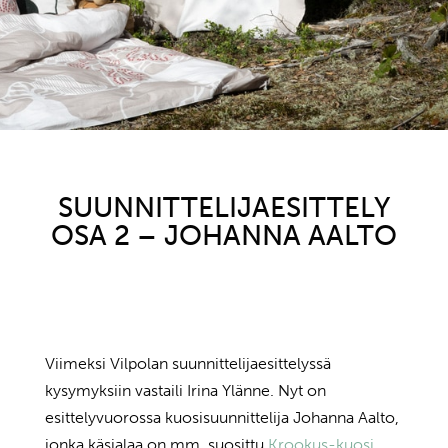
SUUNNITTELIJAESITTELY
OSA 2 – JOHANNA AALTO
Viimeksi Vilpolan suunnittelijaesittelyssä
kysymyksiin vastaili Irina Ylänne. Nyt on
esittelyvuorossa kuosisuunnittelija Johanna Aalto,
jonka käsialaa on mm. suosittu
Krookus-kuosi.