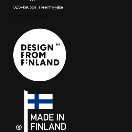
B2B-kauppa jälleenmyyjille
[/db_pb_menu]