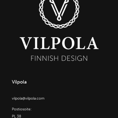
Vilpola
vilpola@vilpola.com
Postiosoite:
PL 38