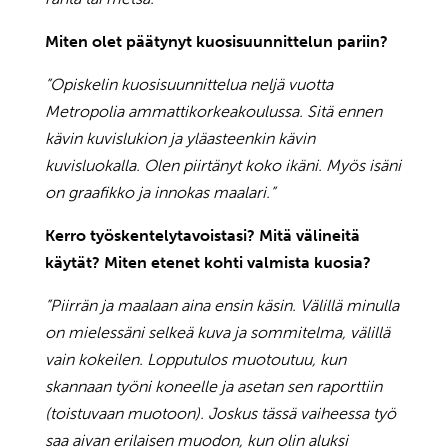
Miten olet päätynyt kuosisuunnittelun pariin?
”Opiskelin kuosisuunnittelua neljä vuotta
Metropolia ammattikorkeakoulussa. Sitä ennen
kävin kuvislukion ja yläasteenkin kävin
kuvisluokalla. Olen piirtänyt koko ikäni. Myös isäni
on graafikko ja innokas maalari.”
Kerro työskentelytavoistasi? Mitä välineitä
käytät? Miten etenet kohti valmista kuosia?
”Piirrän ja maalaan aina ensin käsin. Välillä minulla
on mielessäni selkeä kuva ja sommitelma, välillä
vain kokeilen. Lopputulos muotoutuu, kun
skannaan työni koneelle ja asetan sen raporttiin
(toistuvaan muotoon). Joskus tässä vaiheessa työ
saa aivan erilaisen muodon, kun olin aluksi