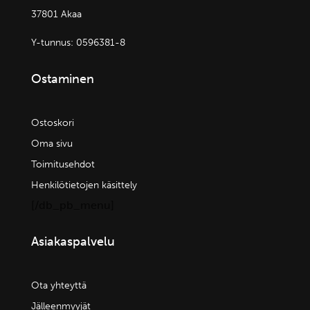
37801 Akaa
Y-tunnus:
0596381-8
Ostaminen
Ostoskori
Oma sivu
Toimitusehdot
Henkilötietojen käsittely
[/db_pb_menu]
Asiakaspalvelu
Ota yhteyttä
Jälleenmyyjät