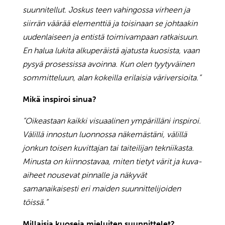
suunnitellut. Joskus teen vahingossa virheen ja
siirrän väärää elementtiä ja toisinaan se johtaakin
uudenlaiseen ja entistä toimivampaan ratkaisuun.
En halua lukita alkuperäistä ajatusta kuosista, vaan
pysyä prosessissa avoinna. Kun olen tyytyväinen
sommitteluun, alan kokeilla erilaisia väriversioita.”
Mikä inspiroi sinua?
”Oikeastaan kaikki visuaalinen ympärilläni inspiroi.
Välillä innostun luonnossa näkemästäni, välillä
jonkun toisen kuvittajan tai taiteilijan tekniikasta.
Minusta on kiinnostavaa, miten tietyt värit ja kuva-
aiheet nousevat pinnalle ja näkyvät
samanaikaisesti eri maiden suunnittelijoiden
töissä.”
Millaisia kuoseja mieluiten suunnittelet?