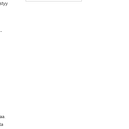
styy
d-
aa.
ta