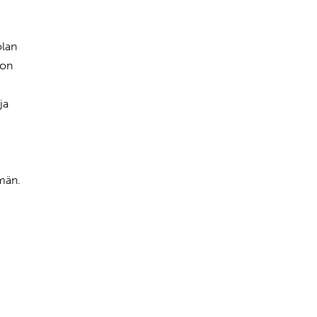
olan
 on
ja
män.