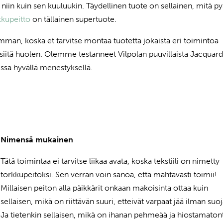
niin kuin sen kuuluukin. Täydellinen tuote on sellainen, mitä py
kkupeitto
on tällainen supertuote.
man, koska et tarvitse montaa tuotetta jokaista eri toimintoa
siitä huolen. Olemme testanneet Vilpolan puuvillaista Jacquar
ssa hyvällä menestyksellä.
Nimensä mukainen
Tätä toimintaa ei tarvitse liikaa avata, koska tekstiili on nimetty
torkkupeitoksi. Sen verran voin sanoa, että mahtavasti toimii!
Millaisen peiton alla päikkärit onkaan makoisinta ottaa kuin
sellaisen, mikä on riittävän suuri, etteivät varpaat jää ilman suoj
Ja tietenkin sellaisen, mikä on ihanan pehmeää ja hiostamaton