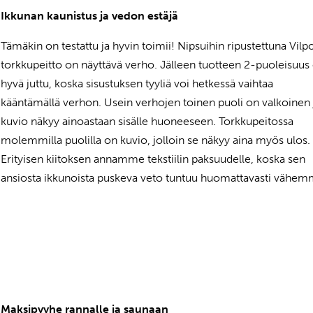
Ikkunan kaunistus ja vedon estäjä
Tämäkin on testattu ja hyvin toimii! Nipsuihin ripustettuna Vilp
torkkupeitto on näyttävä verho. Jälleen tuotteen 2-puoleisuus
hyvä juttu, koska sisustuksen tyyliä voi hetkessä vaihtaa
kääntämällä verhon. Usein verhojen toinen puoli on valkoinen 
kuvio näkyy ainoastaan sisälle huoneeseen. Torkkupeitossa
molemmilla puolilla on kuvio, jolloin se näkyy aina myös ulos.
Erityisen kiitoksen annamme tekstiilin paksuudelle, koska sen
ansiosta ikkunoista puskeva veto tuntuu huomattavasti vähem
Maksipyyhe rannalle ja saunaan