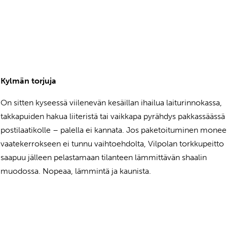
Kylmän torjuja
On sitten kyseessä viilenevän kesäillan ihailua laiturinnokassa,
takkapuiden hakua liiteristä tai vaikkapa pyrähdys pakkassäässä
postilaatikolle – palella ei kannata. Jos paketoituminen mone
vaatekerrokseen ei tunnu vaihtoehdolta, Vilpolan torkkupeitto
saapuu jälleen pelastamaan tilanteen lämmittävän shaalin
muodossa. Nopeaa, lämmintä ja kaunista.