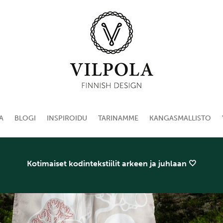
A
BLOGI
INSPIROIDU
TARINAMME
KANGASMALLISTO
Kotimaiset kodintekstiilit arkeen ja juhlaan 🤍