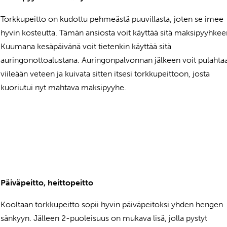
Torkkupeitto on kudottu pehmeästä puuvillasta, joten se imee
hyvin kosteutta. Tämän ansiosta voit käyttää sitä maksipyyhkee
Kuumana kesäpäivänä voit tietenkin käyttää sitä
auringonottoalustana. Auringonpalvonnan jälkeen voit pulahta
viileään veteen ja kuivata sitten itsesi torkkupeittoon, josta
kuoriutui nyt mahtava maksipyyhe.
Päiväpeitto, heittopeitto
Kooltaan torkkupeitto sopii hyvin päiväpeitoksi yhden hengen
sänkyyn. Jälleen 2-puoleisuus on mukava lisä, jolla pystyt