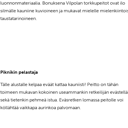
luonnonmateriaalia. Bonuksena Vilpolan torkkupeitot ovat ilo
silmälle kauniine kuvioineen ja mukavat mielelle mielenkiintoi
taustatarinoineen.
Piknikin pelastaja
Tälle alustalle kelpaa eväät kattaa kauniisti! Peitto on tähän
toimeen mukavan kokoinen useammankin retkeilijän evästellä
sekä tietenkin pehmeä istua. Eväsretken lomassa peitolle voi
köllähtää vaikkapa aurinkoa palvomaan.