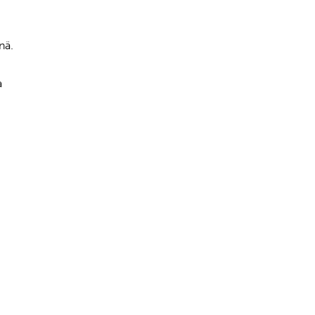
nä.
a