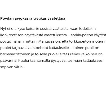
Pöydän arvokas ja tyylikäs vaatettaja
Nyt ei ole kyse keisarin uusista vaatteista, vaan todellakin
konkreettisen näyttävästä vaatetuksesta – torkkupeiton käytös
pöytäliinana nimittäin. Mahtavaa on, että torkkupeiton molem
puolet tarjoavat vaihtoehdot kattaukselle – toinen puoli on
harmaavoittoinen ja toisella puolella taas raikas valkoinen on
päävärinä. Puolia kääntämällä pystyt valitsemaan kattaukseesi
sopivan värin.