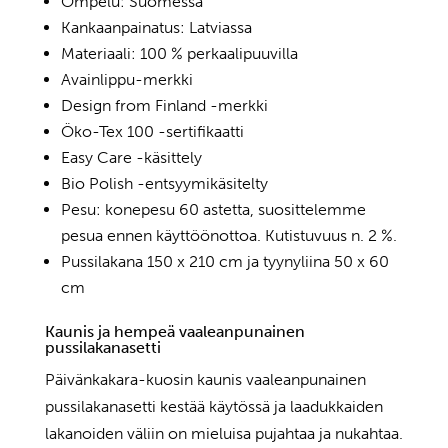
Ompelu: Suomessa
Kankaanpainatus: Latviassa
Materiaali: 100 % perkaalipuuvilla
Avainlippu-merkki
Design from Finland -merkki
Öko-Tex 100 -sertifikaatti
Easy Care -käsittely
Bio Polish -entsyymikäsitelty
Pesu: konepesu 60 astetta, suosittelemme
pesua ennen käyttöönottoa. Kutistuvuus n. 2 %.
Pussilakana 150 x 210 cm ja tyynyliina 50 x 60
cm
Kaunis ja hempeä vaaleanpunainen
pussilakanasetti
Päivänkakara-kuosin kaunis vaaleanpunainen
pussilakanasetti kestää käytössä ja laadukkaiden
lakanoiden väliin on mieluisa pujahtaa ja nukahtaa.