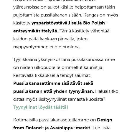
yläreunoissa on aukot käsille helpottamaan täkin
pujottamista pussilakanan sisään. Kangas on myös
käsitelty
ympäristöystävällisellä Bio Polish -
entsyymikäsittelyllä
. Tämä käsittely vähentää
kuidun päitä kankaan pinnalla, joten
nyppyyntyminen ei ole huolena.
Tyylikkäänä yksityiskohtana pussilakanoissamme
on niiden ulkopuolelle ommellut kauniit ja
kestävällä tikkauksella tehdyt saumat.
Pussilakanasettimme sisältävät sekä
pussilakanan että yhden tyynyliinan.
Haluaisitko
ostaa myös lisätyynyliinat samasta kuosista?
Tyynyliinat löydät täältä!
Kotimaisilla pussilakanaseteillämme on
Design
from Finland- ja Avainlippu-merkit.
Lue lisää