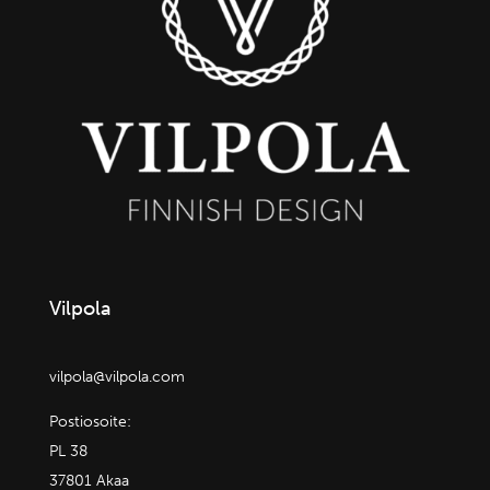
Vilpola
vilpola@vilpola.com
Postiosoite:
PL 38
37801 Akaa