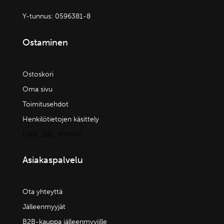
Y-tunnus:
0596381-8
Ostaminen
Ostoskori
Oma sivu
Toimitusehdot
Henkilötietojen käsittely
[/db_pb_menu]
Asiakaspalvelu
Ota yhteyttä
Jälleenmyyjät
B2B-kauppa jälleenmyyjille