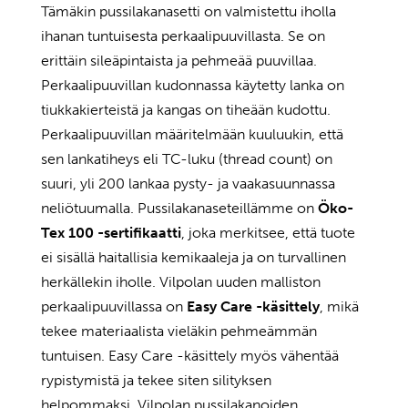
Tämäkin pussilakanasetti on valmistettu iholla
ihanan tuntuisesta perkaalipuuvillasta. Se on
erittäin sileäpintaista ja pehmeää puuvillaa.
Perkaalipuuvillan kudonnassa käytetty lanka on
tiukkakierteistä ja kangas on tiheään kudottu.
Perkaalipuuvillan määritelmään kuuluukin, että
sen lankatiheys eli TC-luku (thread count) on
suuri, yli 200 lankaa pysty- ja vaakasuunnassa
neliötuumalla. Pussilakanaseteillämme on
Öko-
Tex 100 -sertifikaatti
, joka merkitsee, että tuote
ei sisällä haitallisia kemikaaleja ja on turvallinen
herkällekin iholle. Vilpolan uuden malliston
perkaalipuuvillassa on
Easy Care -käsittely
, mikä
tekee materiaalista vieläkin pehmeämmän
tuntuisen. Easy Care -käsittely myös vähentää
rypistymistä ja tekee siten silityksen
helpommaksi. Vilpolan pussilakanoiden