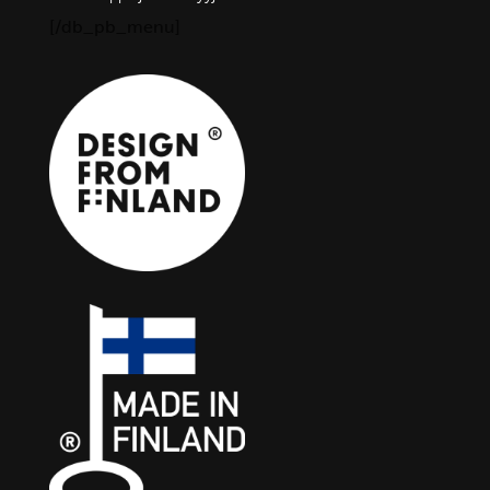
[/db_pb_menu]