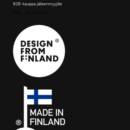
B2B-kauppa jälleenmyyjille
[/db_pb_menu]