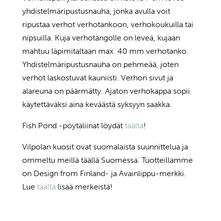
yhdistelmäripustusnauha, jonka avulla voit
ripustaa verhot verhotankoon, verhokoukuilla tai
nipsuilla. Kuja verhotangolle on leveä, kujaan
mahtuu läpimitaltaan max. 40 mm verhotanko.
Yhdistelmäripustusnauha on pehmeää, joten
verhot laskostuvat kauniisti. Verhon sivut ja
alareuna on päärmätty. Ajaton verhokappa sopii
käytettäväksi aina keväästä syksyyn saakka.
Fish Pond -pöytäliinat löydät
täältä
!
Vilpolan kuosit ovat suomalaista suunnittelua ja
ommeltu meillä täällä Suomessa. Tuotteillamme
on Design from Finland- ja Avainlippu-merkki.
Lue
täältä
lisää merkeistä!