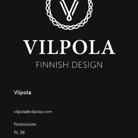
Vilpola
vilpola@vilpola.com
Postiosoite:
PL 38