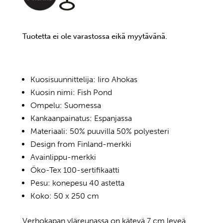
Tuotetta ei ole varastossa eikä myytävänä.
Kuosisuunnittelija: Iiro Ahokas
Kuosin nimi: Fish Pond
Ompelu: Suomessa
Kankaanpainatus: Espanjassa
Materiaali: 50% puuvilla 50% polyesteri
Design from Finland-merkki
Avainlippu-merkki
Öko-Tex 100-sertifikaatti
Pesu: konepesu 40 astetta
Koko: 50 x 250 cm
Verhokapan yläreunassa on kätevä 7 cm leveä