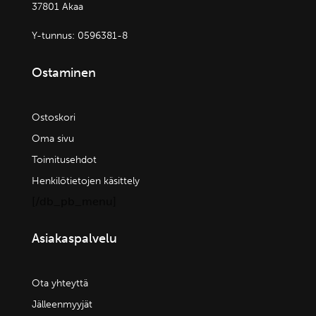
37801 Akaa
Y-tunnus:
0596381-8
Ostaminen
Ostoskori
Oma sivu
Toimitusehdot
Henkilötietojen käsittely
[/db_pb_menu]
Asiakaspalvelu
Ota yhteyttä
Jälleenmyyjät