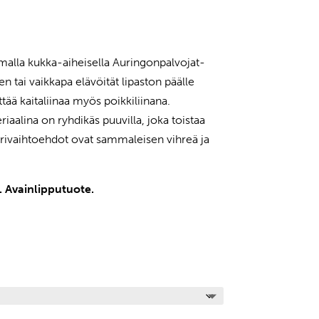
emalla kukka-aiheisella Auringonpalvojat-
ksen tai vaikkapa elävöität lipaston päälle
tää kaitaliinaa myös poikkiliinana.
iaalina on ryhdikäs puuvilla, joka toistaa
 värivaihtoehdot ovat sammaleisen vihreä ja
 Avainlipputuote.