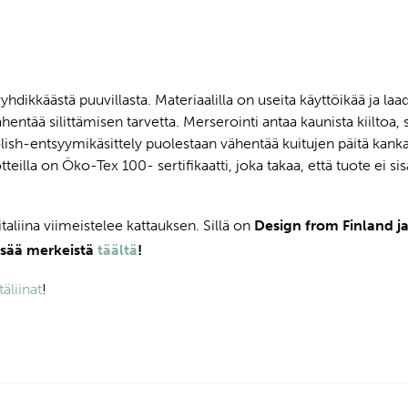
ryhdikkäästä puuvillasta. Materiaalilla on useita käyttöikää ja laa
ähentää silittämisen tarvetta. Merserointi antaa kaunista kiiltoa
ish-entsyymikäsittely puolestaan vähentää kuitujen päitä kan
eilla on Öko-Tex 100- sertifikaatti, joka takaa, että tuote ei sisä
aliina viimeistelee kattauksen. Sillä on
Design from Finland ja
isää merkeistä
täältä
!
äliinat
!