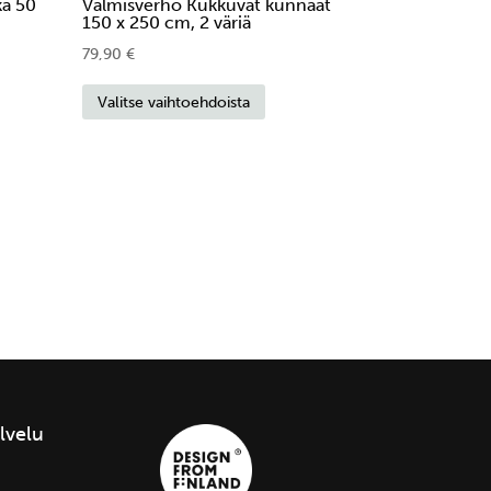
ka 50
Valmisverho Kukkuvat kunnaat
150 x 250 cm, 2 väriä
79,90
€
Tällä
Valitse vaihtoehdoista
eella
tuotteella
on
mpi
useampi
nnelma.
muunnelma.
Voit
ä
tehdä
nat
valinnat
teen
tuotteen
a.
sivulla.
lvelu