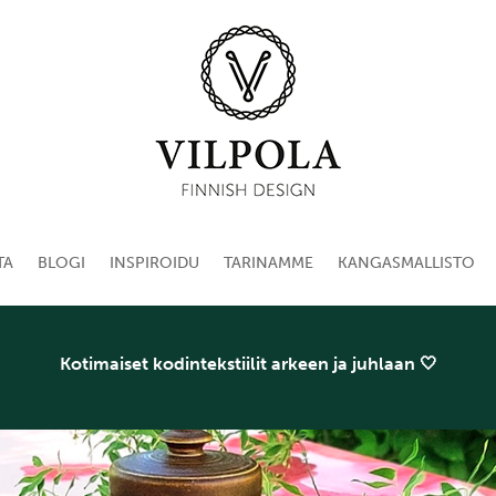
TA
BLOGI
INSPIROIDU
TARINAMME
KANGASMALLISTO
Kotimaiset kodintekstiilit arkeen ja juhlaan 🤍