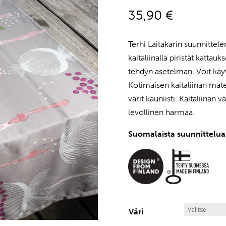
35,90
€
Terhi Laitakarin suunnittel
kaitaliinalla piristät kattau
tehdyn asetelman. Voit käyt
Kotimaisen kaitaliinan mater
värit kauniisti. Kaitaliinan
levollinen harmaa.
Suomalaista suunnittelua.
Väri