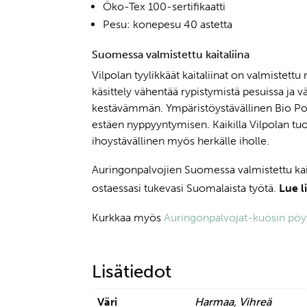
Öko-Tex 100-sertifikaatti
Pesu: konepesu 40 astetta
Suomessa valmistettu kaitaliina
Vilpolan tyylikkäät kaitaliinat on valmistettu 
käsittely vähentää rypistymistä pesuissa ja v
kestävämmän. Ympäristöystävällinen Bio Pol
estäen nyppyyntymisen. Kaikilla Vilpolan tuott
ihoystävällinen myös herkälle iholle.
Auringonpalvojien Suomessa valmistettu kait
ostaessasi tukevasi Suomalaista työtä.
Lue l
Kurkkaa myös
Auringonpalvojat-kuosin pöyt
Lisätiedot
Väri
Harmaa, Vihreä