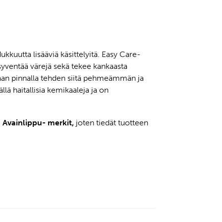
dukkuutta lisääviä käsittelyitä. Easy Care-
, syventää värejä sekä tekee kankaasta
kaan pinnalla tehden siitä pehmeämmän ja
llä haitallisia kemikaaleja ja on
 Avainlippu- merkit,
joten tiedät tuotteen