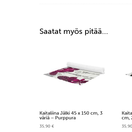
Saatat myös pitää...
Kaitaliina Jälki 45 x 150 cm, 3
Kait
väriä – Purppura
cm, 
35,90
€
35,9