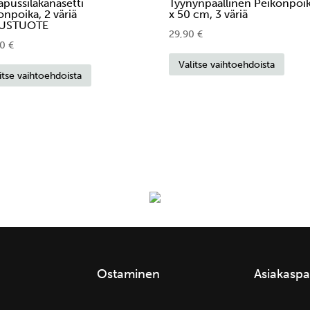
apussilakanasetti
Tyynynpäällinen Peikonpoi
onpoika, 2 väriä
x 50 cm, 3 väriä
AUSTUOTE
29,90
€
90
€
Tällä
Tällä
Valitse vaihtoehdoista
tuott
itse vaihtoehdoista
tuotteella
on
on
usea
useampi
muu
muunnelma.
Voit
Voit
tehd
tehdä
valin
valinnat
tuot
tuotteen
sivull
sivulla.
Ostaminen
Asiakaspa