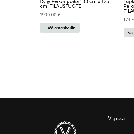
Ryijy Peikonpoika 100 cm x 125
Tupl
cm, TILAUSTUOTE
Peik
TIL
1900,00
€
174,
Lisää ostoskoriin
Val
Vilpola